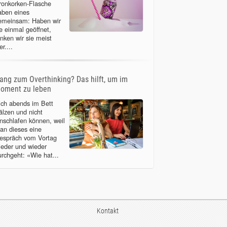
ronkorken-Flasche
aben eines
emeinsam: Haben wir
ie einmal geöffnet,
inken wir sie meist
er....
ang zum Overthinking? Das hilft, um im
oment zu leben
ich abends im Bett
älzen und nicht
inschlafen können, weil
an dieses eine
espräch vom Vortag
ieder und wieder
urchgeht: «Wie hat...
Kontakt