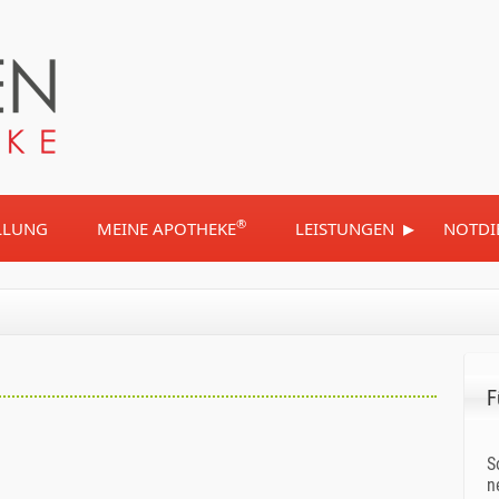
▸
®
LLUNG
MEINE APOTHEKE
LEISTUNGEN
NOTDI
F
S
n