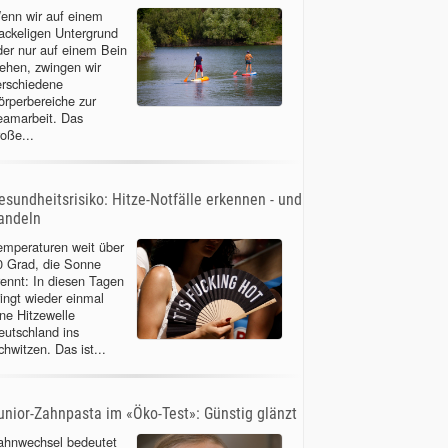
enn wir auf einem
ackeligen Untergrund
der nur auf einem Bein
tehen, zwingen wir
erschiedene
örperbereiche zur
eamarbeit. Das
roße...
esundheitsrisiko: Hitze-Notfälle erkennen - und
andeln
emperaturen weit über
0 Grad, die Sonne
rennt: In diesen Tagen
ringt wieder einmal
ine Hitzewelle
eutschland ins
chwitzen. Das ist...
unior-Zahnpasta im «Öko-Test»: Günstig glänzt
ahnwechsel bedeutet