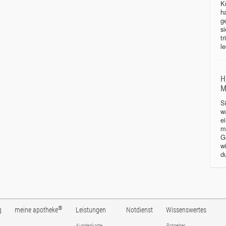
K
h
g
s
tr
le
H
M
S
w
e
m
G
w
d
®
g
meine apotheke
Leistungen
Notdienst
Wissenswertes
Kundenkarte
Ratgeber