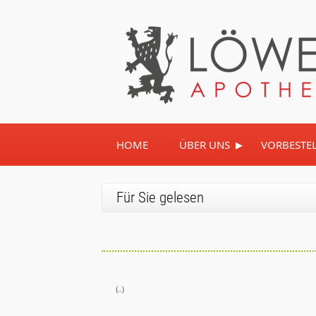
▸
HOME
ÜBER UNS
VORBESTE
Für Sie gelesen
(..)