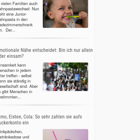
n vielen Familien auch
ahnpastawechsel: Nun
eht eine Junior-
ahnpasta in den
adezimmerschrank
n. Der...
motionale Nähe entscheidet: Bin ich nur allein
der einsam?
insamkeit kann
enschen in jedem
ter treffen - selbst
enn sie ständig in
esellschaft sind. Aber
s gibt Menschen in
estimmten...
imo, Eistee, Cola: So sehr zahlen sie aufs
uckerkonto ein
rinkpäckchen,
etränkedose und