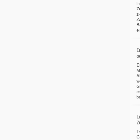
i
Z
zi
Z
B
ei
E
o
E
M
Al
w
G
e
b
L
Z
T
G