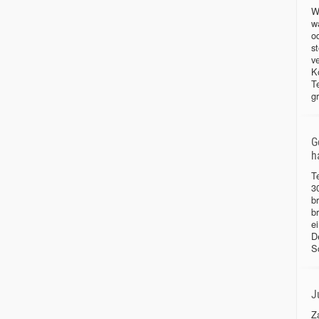
W
w
o
s
v
K
T
g
G
h
T
3
b
b
e
D
S
J
Z