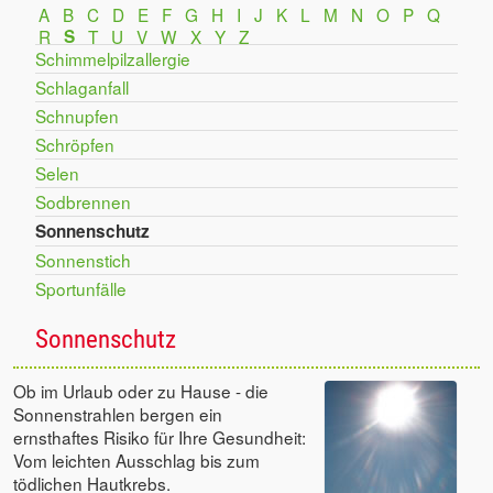
A
B
C
D
E
F
G
H
I
J
K
L
M
N
O
P
Q
R
S
T
U
V
W
X
Y
Z
Schimmelpilzallergie
Schlaganfall
Schnupfen
Schröpfen
Selen
Sodbrennen
Sonnenschutz
Sonnenstich
Sportunfälle
Sonnenschutz
Ob im Urlaub oder zu Hause - die
Sonnenstrahlen bergen ein
ernsthaftes Risiko für Ihre Gesundheit:
Vom leichten Ausschlag bis zum
tödlichen Hautkrebs.