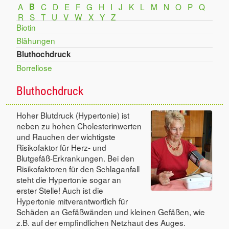
A
B
C
D
E
F
G
H
I
J
K
L
M
N
O
P
Q
R
S
T
U
V
W
X
Y
Z
Biotin
Blähungen
Bluthochdruck
Borreliose
Bluthochdruck
Hoher Blutdruck (Hypertonie) ist
neben zu hohen Cholesterinwerten
und Rauchen der wichtigste
Risikofaktor für Herz- und
Blutgefäß-Erkrankungen. Bei den
Risikofaktoren für den Schlaganfall
steht die Hypertonie sogar an
erster Stelle! Auch ist die
Hypertonie mitverantwortlich für
Schäden an Gefäßwänden und kleinen Gefäßen, wie
z.B. auf der empfindlichen Netzhaut des Auges.