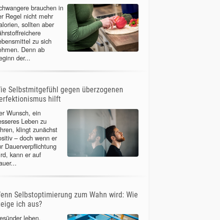
chwangere brauchen in
er Regel nicht mehr
lorien, sollten aber
ährstoffreichere
ebensmittel zu sich
ehmen. Denn ab
eginn der...
ie Selbstmitgefühl gegen überzogenen
erfektionismus hilft
er Wunsch, ein
esseres Leben zu
ühren, klingt zunächst
ositiv – doch wenn er
ur Dauerverpflichtung
ird, kann er auf
auer...
enn Selbstoptimierung zum Wahn wird: Wie
teige ich aus?
esünder leben,