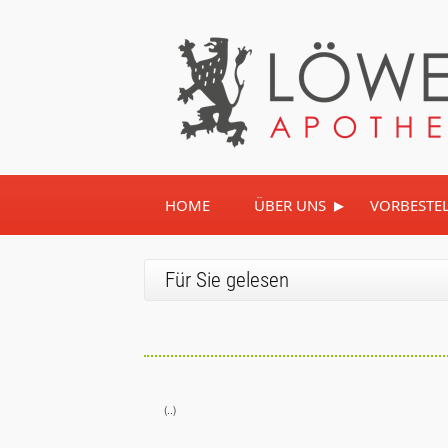
▸
HOME
ÜBER UNS
VORBESTE
Für Sie gelesen
(..)