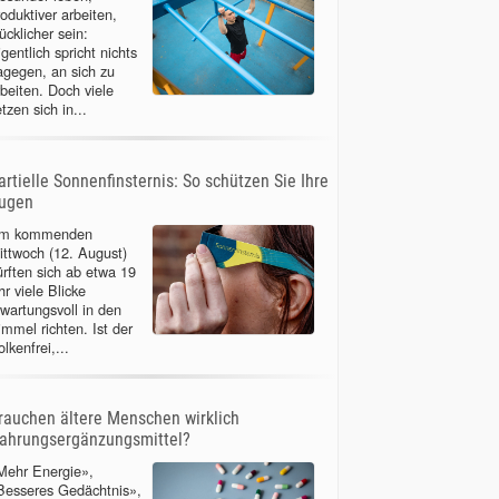
roduktiver arbeiten,
ücklicher sein:
gentlich spricht nichts
agegen, an sich zu
rbeiten. Doch viele
tzen sich in...
artielle Sonnenfinsternis: So schützen Sie Ihre
ugen
m kommenden
ittwoch (12. August)
ürften sich ab etwa 19
r viele Blicke
rwartungsvoll in den
immel richten. Ist der
lkenfrei,...
rauchen ältere Menschen wirklich
ahrungsergänzungsmittel?
Mehr Energie»,
Besseres Gedächtnis»,