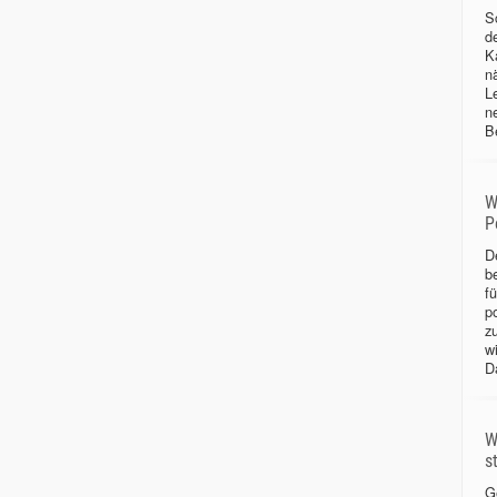
S
d
Ka
n
L
n
B
W
P
D
b
f
p
z
w
D
W
s
G