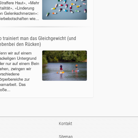
Straffere Haut», «Mehr
italität», «Linderung
on Gelenkschmerzen»:
erbebotschaften wie...
o trainiert man das Gleichgewicht (und
ebenbei den Rücken)
enn wir auf einem
ackeligen Untergrund
der nur auf einem Bein
tehen, zwingen wir
erschiedene
örperbereiche zur
eamarbeit. Das
roße...
Kontakt
Sitemap