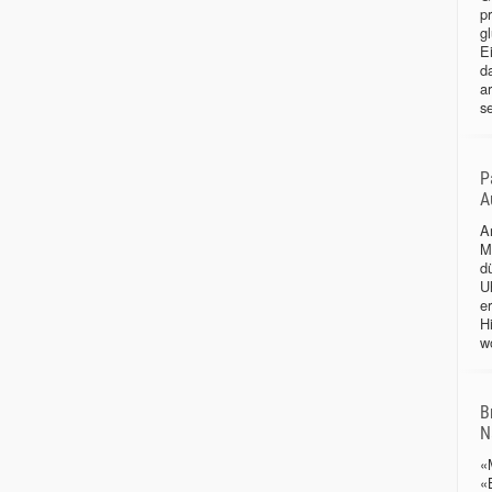
p
gl
Ei
d
a
se
P
A
A
M
d
Uh
e
H
wo
B
N
«
«