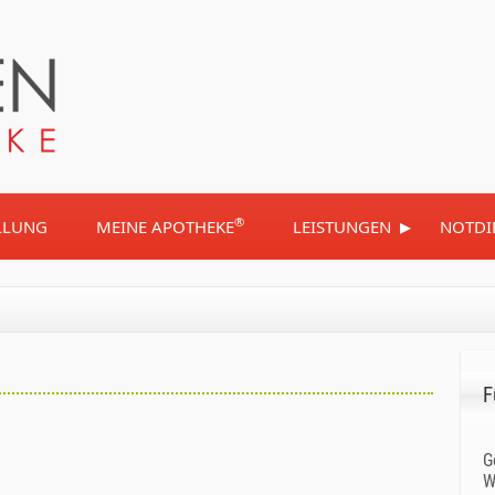
▸
®
LLUNG
MEINE APOTHEKE
LEISTUNGEN
NOTDI
F
G
W