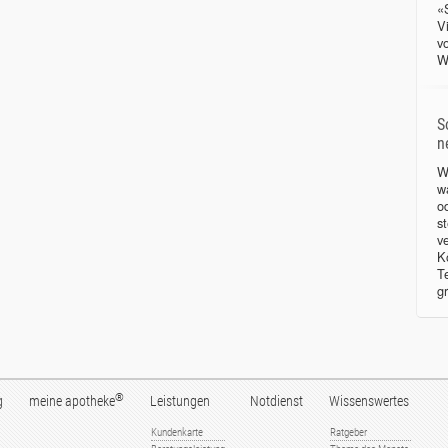
«
V
v
W
S
n
W
w
o
s
v
K
T
g
®
g
meine apotheke
Leistungen
Notdienst
Wissenswertes
Kundenkarte
Ratgeber